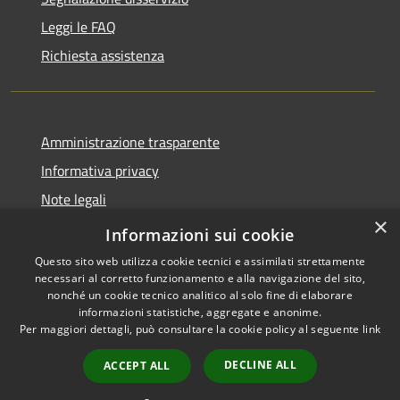
Leggi le FAQ
Richiesta assistenza
Amministrazione trasparente
Informativa privacy
Note legali
×
Dichiarazione di accessibilità
Informazioni sui cookie
Questo sito web utilizza cookie tecnici e assimilati strettamente
necessari al corretto funzionamento e alla navigazione del sito,
nonché un cookie tecnico analitico al solo fine di elaborare
informazioni statistiche, aggregate e anonime.
RSS
Copyright © 2026 • Comune di
Per maggiori dettagli, può consultare la cookie policy al seguente
link
Accessibilità
Belvedere di Spinello •
Privacy
Municipium
Powered by
•
DECLINE ALL
ACCEPT ALL
Cookie
Accesso redazione