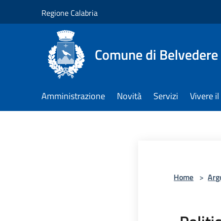
Salta al contenuto principale
Regione Calabria
Comune di Belvedere 
Amministrazione
Novità
Servizi
Vivere 
Home
>
Arg