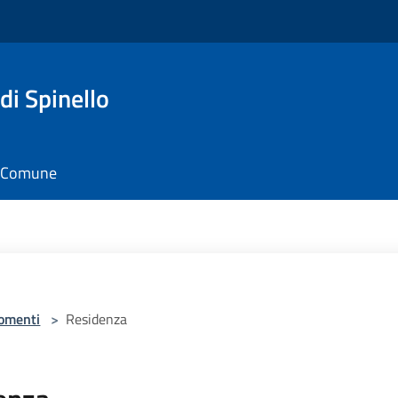
di Spinello
il Comune
omenti
>
Residenza