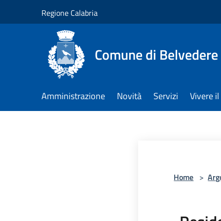
Salta al contenuto principale
Regione Calabria
Comune di Belvedere 
Amministrazione
Novità
Servizi
Vivere 
Home
>
Arg